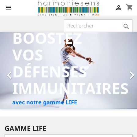
shopping_cart



BOOSTEZ
Précédent
Sui
VOS
DÉFENSES

IMMUNITAIRES
avec notre gamme LIFE
GAMME LIFE