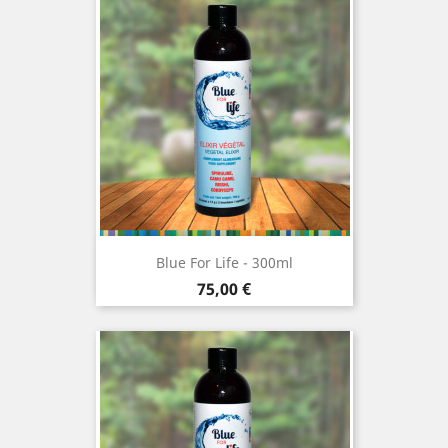
Blue For Life - 300ml
Prix
75,00 €